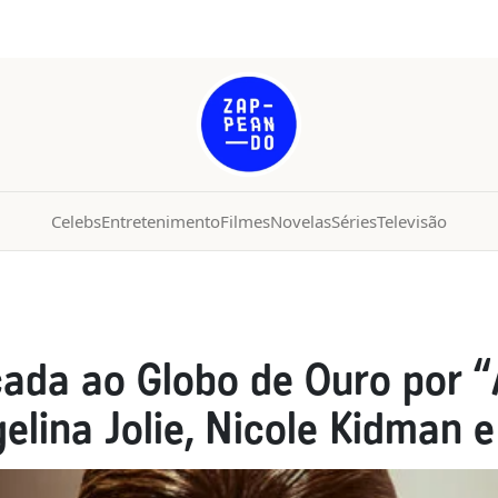
Celebs
Entretenimento
Filmes
Novelas
Séries
Televisão
cada ao Globo de Ouro por “
elina Jolie, Nicole Kidman e