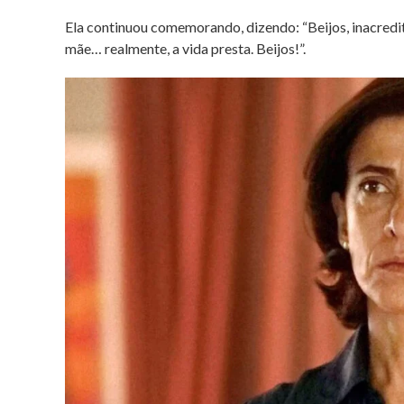
Ela continuou comemorando, dizendo: “Beijos, inacredit
mãe… realmente, a vida presta. Beijos!”.