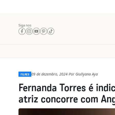
Siga nos
09 de dezembro, 2024
Por
Giullyana Aya
•
FILMES
Fernanda Torres é indi
atriz concorre com Ang