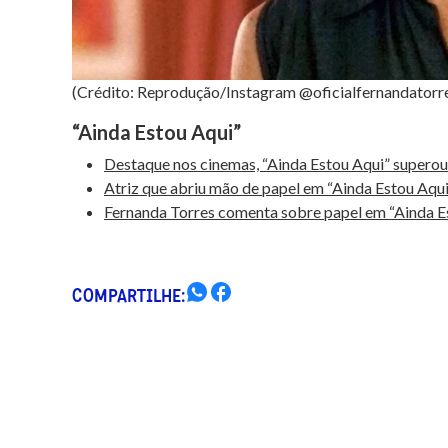
(Crédito: Reprodução/Instagram @oficialfernandatorr
“Ainda Estou Aqui”
Destaque nos cinemas, “Ainda Estou Aqui” superou 
Atriz que abriu mão de papel em “Ainda Estou Aqu
Fernanda Torres comenta sobre papel em “Ainda Es
COMPARTILHE: