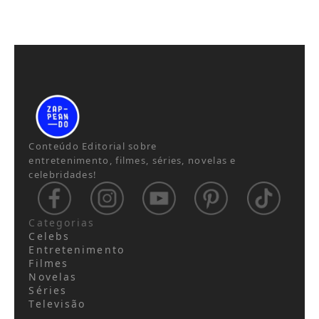
Conteúdo Editorial sobre
entretenimento, filmes, séries, novelas e
celebridades!
Categorias
Celebs
Entretenimento
Filmes
Novelas
Séries
Televisão