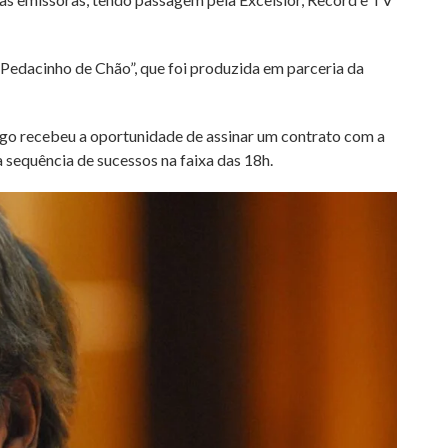
edacinho de Chão”, que foi produzida em parceria da
rgo recebeu a oportunidade de assinar um contrato com a
 sequência de sucessos na faixa das 18h.