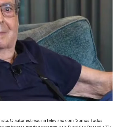
eirista. O autor estreou na televisão com “Somos Todos
ras emissoras, tendo passagem pela Excelsior, Record e TV