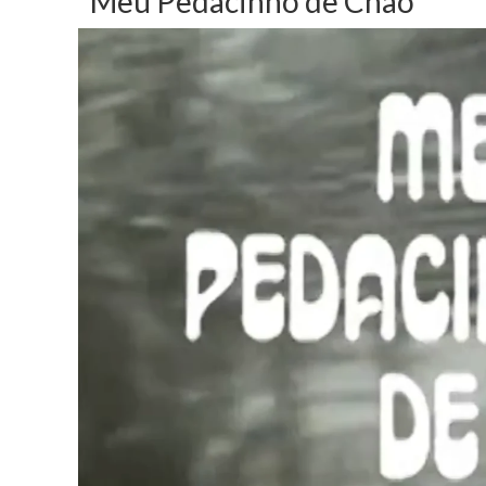
“Meu Pedacinho de Chão”