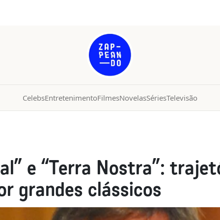
Celebs
Entretenimento
Filmes
Novelas
Séries
Televisão
al” e “Terra Nostra”: traje
or grandes clássicos