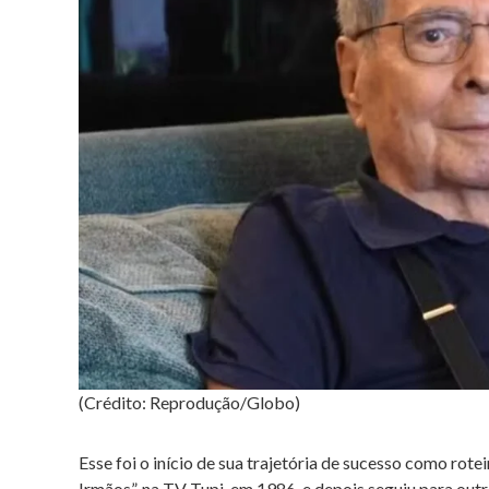
(Crédito: Reprodução/Globo)
Esse foi o início de sua trajetória de sucesso como rot
Irmãos”, na TV Tupi, em 1986, e depois seguiu para out