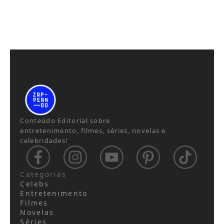
Conteúdo Editorial sobre
entretenimento, filmes, séries, novelas e
celebridades!
Categorias
Celebs
Entretenimento
Filmes
Novelas
Séries