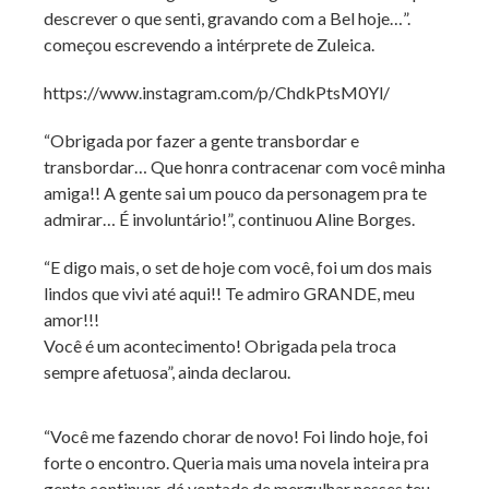
descrever o que senti, gravando com a Bel hoje…”.
começou escrevendo a intérprete de Zuleica.
https://www.instagram.com/p/ChdkPtsM0Yl/
“Obrigada por fazer a gente transbordar e
transbordar… Que honra contracenar com você minha
amiga!! A gente sai um pouco da personagem pra te
admirar… É involuntário!”, continuou Aline Borges.
“E digo mais, o set de hoje com você, foi um dos mais
lindos que vivi até aqui!! Te admiro GRANDE, meu
amor!!!
Você é um acontecimento! Obrigada pela troca
sempre afetuosa”, ainda declarou.
“Você me fazendo chorar de novo! Foi lindo hoje, foi
forte o encontro. Queria mais uma novela inteira pra
gente continuar, dá vontade de mergulhar nesses teu