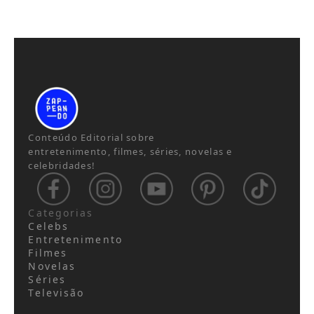
Conteúdo Editorial sobre
entretenimento, filmes, séries, novelas e
celebridades!
Categorias
Celebs
Entretenimento
Filmes
Novelas
Séries
Televisão