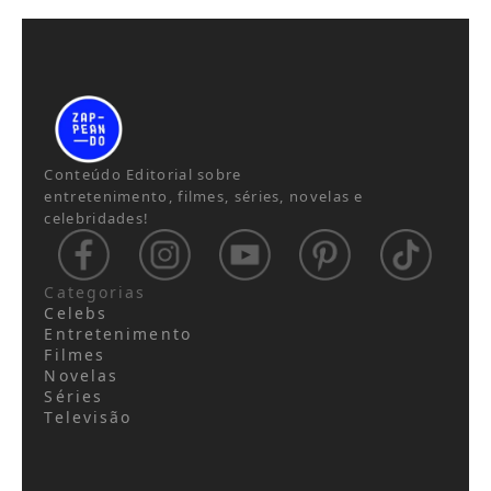
Conteúdo Editorial sobre
entretenimento, filmes, séries, novelas e
celebridades!
Categorias
Celebs
Entretenimento
Filmes
Novelas
Séries
Televisão