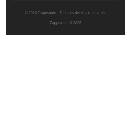
© 2026 Zappeando – Todos os direitos reservados
Zappeando © 2026