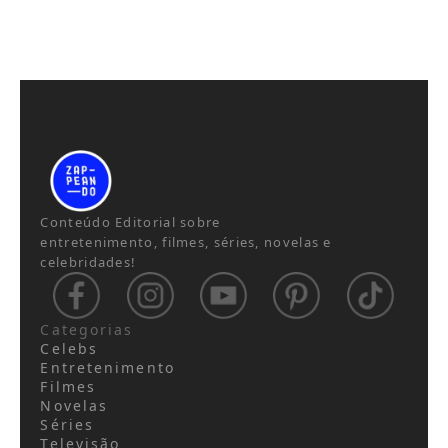
Conteúdo Editorial sobre
entretenimento, filmes, séries, novelas e
celebridades!
Categorias
Celebs
Entretenimento
Filmes
Novelas
Séries
Televisão