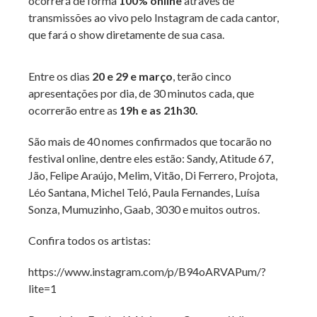
ocorrerá de forma
100% online
através de
transmissões ao vivo pelo Instagram de cada cantor,
que fará o show diretamente de sua casa.
Entre os dias
20 e 29 e março
, terão cinco
apresentações por dia, de 30 minutos cada, que
ocorrerão entre as
19h e as 21h30.
São mais de 40 nomes confirmados que tocarão no
festival online, dentre eles estão: Sandy, Atitude 67,
Jão, Felipe Araújo, Melim, Vitão, Di Ferrero, Projota,
Léo Santana, Michel Teló, Paula Fernandes, Luísa
Sonza, Mumuzinho, Gaab, 3030 e muitos outros.
Confira todos os artistas:
https://www.instagram.com/p/B94oARVAPum/?
lite=1