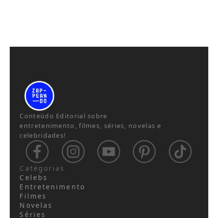
Conteúdo Editorial sobre
entretenimento, filmes, séries, novelas e
celebridades!
Categorias
Celebs
Entretenimento
Filmes
Novelas
Séries