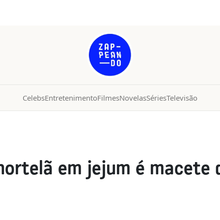
Celebs
Entretenimento
Filmes
Novelas
Séries
Televisão
hortelã em jejum é macete 