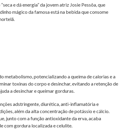
seca e dá energia” da jovem atriz Josie Pessôa, que
gredinho mágico da famosa está na bebida que consome
hortelã.
o metabolismo, potencializando a queima de calorias e a
iminar toxinas do corpo e desinchar, evitando a retenção de
 ajuda a desinchar e queimar gorduras.
ções adstringente, diurética, anti-inflamatória e
ições, além da alta concentração de potássio e cálcio.
ue, junto com a função antioxidante da erva, acaba
e com gordura localizada e celulite.