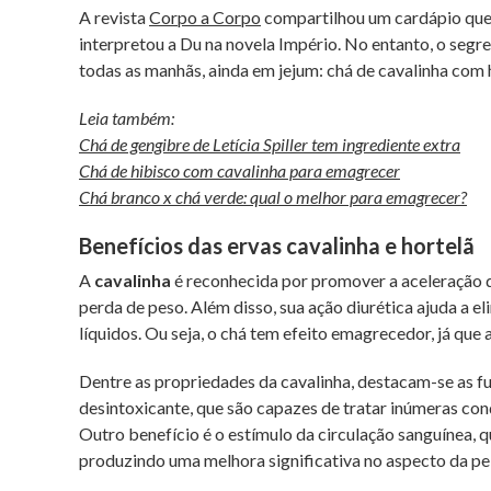
A revista
Corpo a Corpo
compartilhou um cardápio que “
interpretou a Du na novela Império. No entanto, o se
todas as manhãs, ainda em jejum: chá de cavalinha com 
Leia também:
Chá de gengibre de Letícia Spiller tem ingrediente extra
Chá de hibisco com cavalinha para emagrecer
Chá branco x chá verde: qual o melhor para emagrecer?
Benefícios das ervas cavalinha e hortelã
A
cavalinha
é reconhecida por promover a aceleração d
perda de peso. Além disso, sua ação diurética ajuda a el
líquidos. Ou seja, o chá tem efeito emagrecedor, já que
Dentre as propriedades da cavalinha, destacam-se as fun
desintoxicante, que são capazes de tratar inúmeras cond
Outro benefício é o estímulo da circulação sanguínea, q
produzindo uma melhora significativa no aspecto da pel