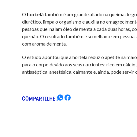
O
hortelã
também é um grande aliado na queima de gord
diurético, limpa o organismo e auxilia no emagrecime
pessoas que inalam óleo de menta a cada duas horas, c
que não. O resultado também é semelhante em pessoas 
com aroma de menta.
O estudo apontou que a hortelã reduz o apetite na mai
para o corpo devido aos seus nutrientes: rico em cálcio, 
antisséptica, anestésica, calmante e, ainda, pode servi
COMPARTILHE: