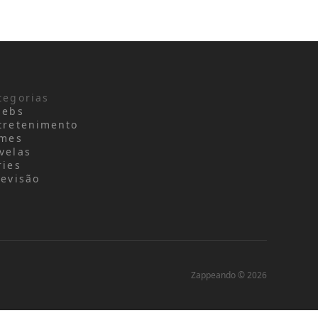
tegorias
lebs
tretenimento
lmes
velas
ries
levisão
Zappeando © 2026