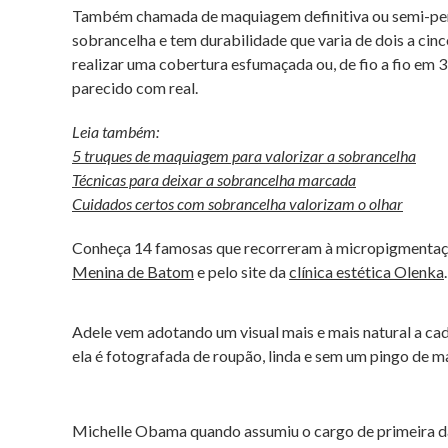
Também chamada de maquiagem definitiva ou semi-per
sobrancelha e tem durabilidade que varia de dois a cin
realizar uma cobertura esfumaçada ou, de fio a fio em 
parecido com real.
Leia também:
5 truques de maquiagem para valorizar a sobrancelha
Técnicas para deixar a sobrancelha marcada
Cuidados certos com sobrancelha valorizam o olhar
Conheça 14 famosas que recorreram à micropigmentaç
Menina de Batom
e pelo site da
clínica estética Olenka
.
Adele vem adotando um visual mais e mais natural a cada
ela é fotografada de roupão, linda e sem um pingo de 
Michelle Obama quando assumiu o cargo de primeira da