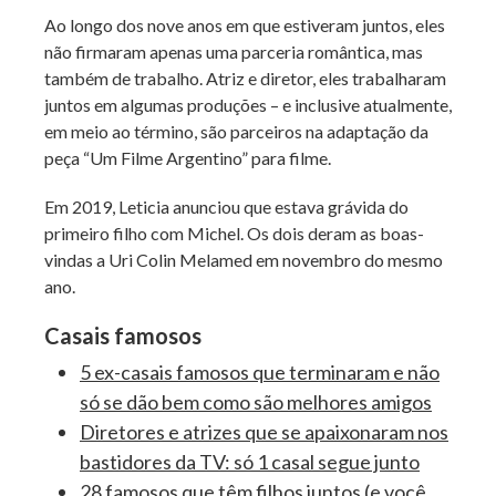
Ao longo dos nove anos em que estiveram juntos, eles
não firmaram apenas uma parceria romântica, mas
também de trabalho. Atriz e diretor, eles trabalharam
juntos em algumas produções – e inclusive atualmente,
em meio ao término, são parceiros na adaptação da
peça “Um Filme Argentino” para filme.
Em 2019, Leticia anunciou que estava grávida do
primeiro filho com Michel. Os dois deram as boas-
vindas a Uri Colin Melamed em novembro do mesmo
ano.
Casais famosos
5 ex-casais famosos que terminaram e não
só se dão bem como são melhores amigos
Diretores e atrizes que se apaixonaram nos
bastidores da TV: só 1 casal segue junto
28 famosos que têm filhos juntos (e você