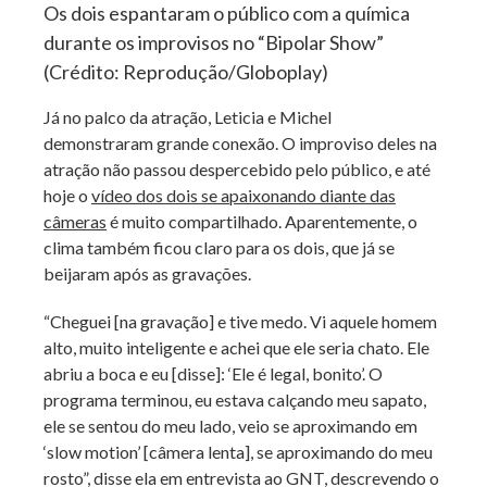
Os dois espantaram o público com a química
durante os improvisos no “Bipolar Show”
(Crédito: Reprodução/Globoplay)
Já no palco da atração, Leticia e Michel
demonstraram grande conexão. O improviso deles na
atração não passou despercebido pelo público, e até
hoje o
vídeo dos dois se apaixonando diante das
câmeras
é muito compartilhado. Aparentemente, o
clima também ficou claro para os dois, que já se
beijaram após as gravações.
“Cheguei [na gravação] e tive medo. Vi aquele homem
alto, muito inteligente e achei que ele seria chato. Ele
abriu a boca e eu [disse]: ‘Ele é legal, bonito’. O
programa terminou, eu estava calçando meu sapato,
ele se sentou do meu lado, veio se aproximando em
‘slow motion’ [câmera lenta], se aproximando do meu
rosto”, disse ela em entrevista ao GNT, descrevendo o