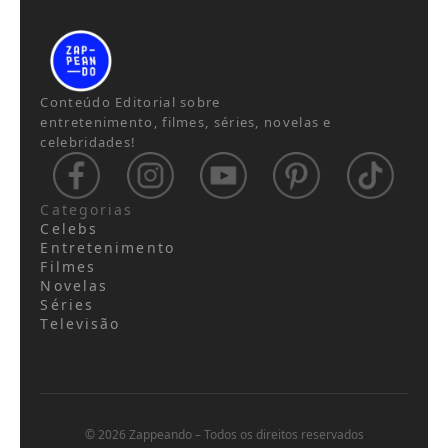
Conteúdo Editorial sobre
entretenimento, filmes, séries, novelas e
celebridades!
Categorias
Celebs
Entretenimento
Filmes
Novelas
Séries
Televisão
© 2026 Zappeando – Todos os direitos reservados