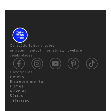
Conteúdo Editorial sobre
entretenimento, filmes, séries, novelas e
celebridades!
Categorias
Celebs
Entretenimento
Filmes
Novelas
Séries
Televisão