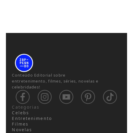
Conteúdo Editorial sobre
entretenimento, filmes, séries, novelas e
celebridades!
Categorias
Celebs
Entretenimento
Filmes
Novelas